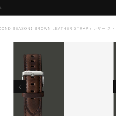
k
SECOND SEASON】BROWN LEATHER STRAP / レザー
た
OND SEASON】BROWN LEATHER STRAP / レザー スト