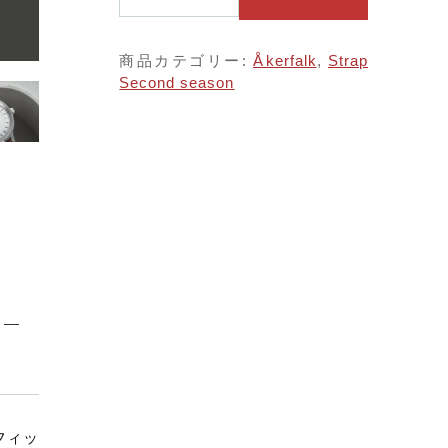
子カテゴリ
k
e
r
商品カテゴリー:
Åkerfalk
,
Strap
f
する
Second season
a
l
価格帯
k
【
～
S
E
C
並び順
O
N
D
S
E
A
その他
S
O
在庫あり
セール
N
フィッ
】