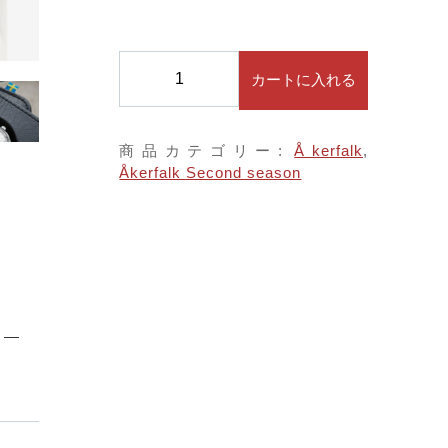
子カテゴリ
する
Å
カートに入れる
k
e
価格帯
r
商品カテゴリー:
Åkerfalk
,
f
～
Åkerfalk Second season
a
l
k
並び順
オ
ー
カ
ー
フ
ォ
その他
ー
ク
在庫あり
セール
【
S