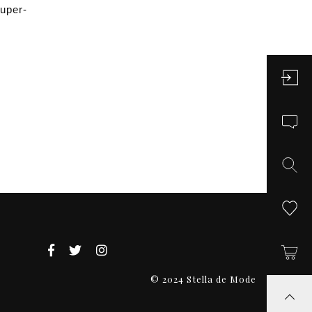
H
er-
E
R
/
シ
ル
バ
ー
×
ホ
ワ
イ
ト
・
ブ
ラ
ッ
ク
© 2024 Stella de Mode
レ
ザ