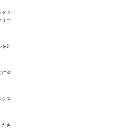
【
C
ッドメ
H
クォー
R
O
N
O
G
ルを組
R
A
P
H
どに深
】
ク
ロ
ノ
スシス
グ
ラ
フ
S
くださ
I