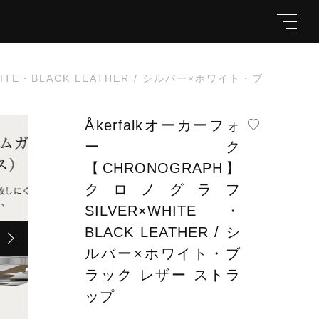
HITE・BLACK LEATHER / シルバー×ホワイト・ブラック 
Åkerfalkオーカーフォ
ーク
キーワード
【CHRONOGRAPH】
CK LEATHER / シルバー×
クロノグラフ
￥49,500
（税
SILVER×WHITE・
込）
BLACK LEATHER / シ
親カテゴリ
ルバー×ホワイト・ブ
ラック レザー ストラ
ップ