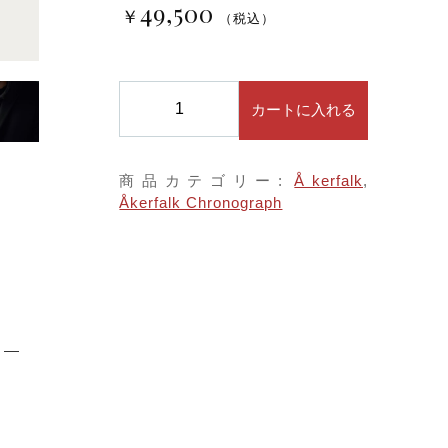
子カテゴリ
49,500
￥
（税込）
する
Å
カートに入れる
価格帯
k
e
～
r
商品カテゴリー:
Åkerfalk
,
f
Åkerfalk Chronograph
a
l
並び順
k
オ
ー
カ
ー
その他
フ
ォ
在庫あり
セール
ー
ク