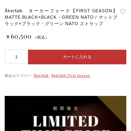
Åkerfalk オーカーフォーク【FIRST SEASON】
MATTE BLACK×BLACK・GREEN NATO / マットブ
ラック×ブラック・グリーン NATO ストラップ
60,500
￥
（税込）
Å
カートに入れる
k
e
r
商品カテゴリー:
Åkerfalk
,
Åkerfalk First season
f
a
l
k
オ
ー
カ
ー
フ