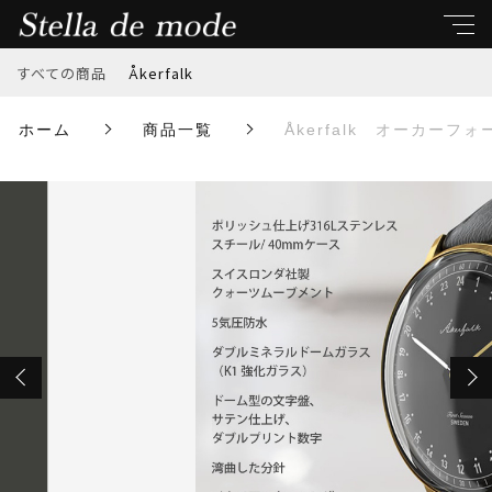
カートに商品を追加しました
すべての商品
Åkerfalk
キーワード
ホーム
商品一覧
Åkerfalk オーカーフォ
Åkerfalk オーカーフォーク【FIRST SEASON】
すべて
MATTE BLACK×BLACK・GREEN NATO / マットブ
親カテゴリ
ラック×ブラック・グリーン NATO ストラップ
数量
Åkerfalk
￥60,500
（税込）
子カテゴリ
ショッピングを続ける
価格帯
～
カートを確認する
並び順