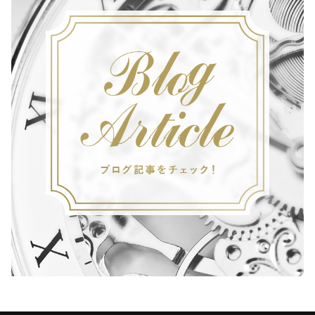
C
K
×
B
L
A
C
K
・
G
R
E
E
N
N
A
T
O
/
マ
ッ
ト
ブ