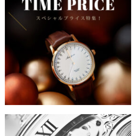
ォ
ー
ク
【
F
I
R
S
T
S
E
A
S
O
N
】
M
A
T
T
E
B
L
A