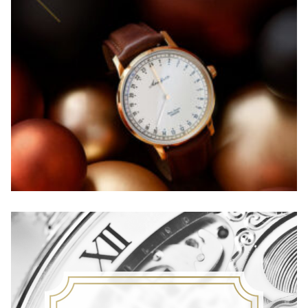
F
I
R
S
T
S
E
A
S
O
N
】
S
I
L
V
E
R
×
B
L
A
C