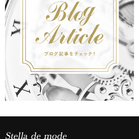
K
・
B
L
A
C
K
N
A
T
O
/
シ
ル
バ
ー
×
ブ
ラ
ッ
ク
・
ブ
ラ