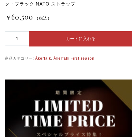
ク・ブラック NATO ストラップ
60,500
￥
（税込）
Å
カートに入れる
k
e
r
商品カテゴリー:
Åkerfalk
,
Åkerfalk First season
f
a
l
k
オ
ー
カ
ー
フ
ォ
ー
ク
【