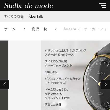
カートに商品を追加しました
すべての商品
Åkerfalk
キーワード
ホーム
商品一覧
Åkerfalk オーカーフォ
Åkerfalk オーカーフォーク【FIRST SEASON】
すべて
SILVER×BLACK・BLACK NATO / シルバー×ブラッ
親カテゴリ
ク・ブラック NATO ストラップ
数量
Åkerfalk
￥60,500
（税込）
子カテゴリ
ショッピングを続ける
価格帯
～
カートを確認する
並び順