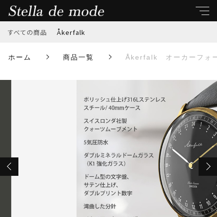
カートに商品を追加しました
すべての商品
Åkerfalk
キーワード
ホーム
商品一覧
Åkerfalk オーカーフォ
Åkerfalk オーカーフォーク【FIRST SEASON】
すべて
SILVER×BLACK・BLACK LEATHER / シルバー×ブ
親カテゴリ
ラック・ブラック レザー ストラップ
数量
Åkerfalk
￥63,800
（税込）
子カテゴリ
ショッピングを続ける
価格帯
～
カートを確認する
並び順