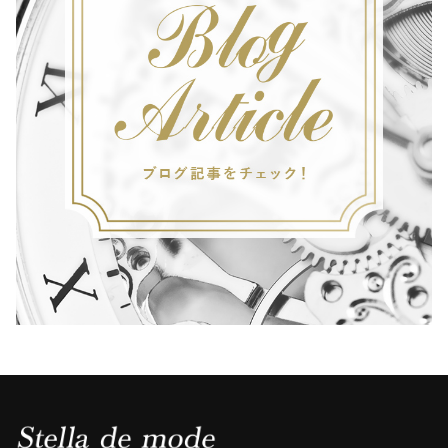
K
・
B
L
A
C
K
L
E
A
T
H
E
R
/
シ
ル
バ
ー
×
ブ
ラ
ッ
ク