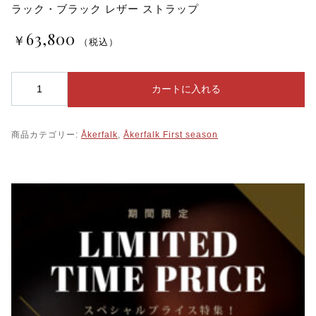
ラック・ブラック レザー ストラップ
63,800
￥
（税込）
Å
カートに入れる
k
e
r
商品カテゴリー:
Åkerfalk
,
Åkerfalk First season
f
a
l
k
オ
ー
カ
ー
フ
ォ
ー
ク
【