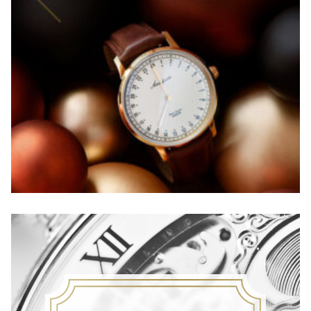
F
I
R
S
T
S
E
A
S
O
N
】
S
I
L
V
E
R
×
B
L
A
C