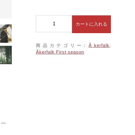
子カテゴリ
する
Å
カートに入れる
k
e
価格帯
r
商品カテゴリー:
Åkerfalk
,
f
～
Åkerfalk First season
a
l
k
並び順
オ
ー
カ
ー
フ
その他
ォ
ー
在庫あり
セール
ク
【