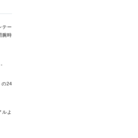
F
I
R
S
ィンテー
T
間腕時
S
E
A
S
す。
O
N
】
の24
S
I
L
V
アルよ
E
R
×
W