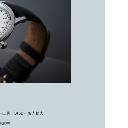
子カテゴリ
価格帯
～
並び順
その他
ー出展、BtoBへ販売拡大
在庫あり
セール
継続中