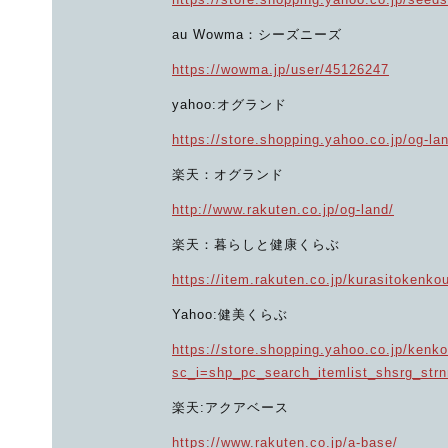
au Wowma：シーズニーズ
https://wowma.jp/user/45126247
yahoo:オグランド
https://store.shopping.yahoo.co.jp/og-la
楽天：オグランド
http://www.rakuten.co.jp/og-land/
楽天：暮らしと健康くらぶ
https://item.rakuten.co.jp/kurasitokenk
Yahoo:健美くらぶ
https://store.shopping.yahoo.co.jp/kenko
sc_i=shp_pc_search_itemlist_shsrg_str
楽天:アクアベース
https://www.rakuten.co.jp/a-base/