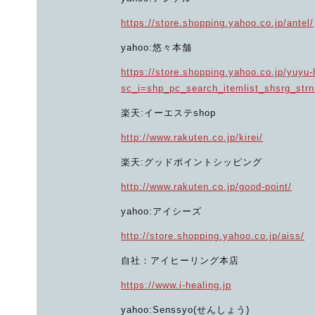
https://store.shopping.yahoo.co.jp/antel/
yahoo:悠々本舗
https://store.shopping.yahoo.co.jp/yuyu
sc_i=shp_pc_search_itemlist_shsrg_str
楽天:イーエステshop
http://www.rakuten.co.jp/kirei/
楽天:グッドポイントシッピング
http://www.rakuten.co.jp/good-point/
yahoo:アイシーズ
http://store.shopping.yahoo.co.jp/aiss/
自社：アイヒーリング本店
https://www.i-healing.jp
yahoo:Senssyo(せんしょう)