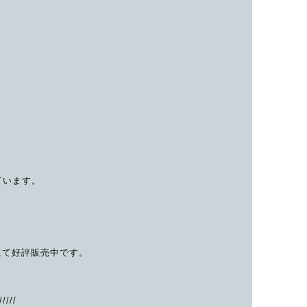
ています。
）
販売店にて好評販売中です。
/////